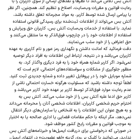
آتش بس تلاش می‌کند تا نظرها و نقدهای ارسالی از سوی کاربران را با
رعایت قوانین و مقررات وب‌سایت، اصلاح و تنظیم کند. همچنین، اگر نظر
یا پیامی ارسال شده توسط کاربر، به مواد مجرمانه تعلق داشته باشد،
آتش بس می‌تواند از اطلاعات ثبت‌شده برای رسیدگی قانونی استفاده
نماید. با استفاده از خدمات وب‌سایت آتش بس، کاربران حق ویرایش و
استفاده از اطلاعات خود را در چارچوب فوق‌الذکر به ما منتقل می‌کنند و
حق اعتراض را از خود سلب می‌نمایند
.
دقت فرمائید که امانت داشتن و نگهداری رمز عبور و نام کاربری به عهده
کاربران می‌باشد و در نتیجه، ارتباط این اطلاعات به افراد دیگر توصیه
نمی‌شود. اگر کاربر شماره همراه خود را به فرد دیگری واگذار کرد، به
منظور جلوگیری از مشکلات و سواستفاده‌های احتمالی، لازم است که
شماره موبایل خود را در پروفایل تغییر داده و شماره جدیدی ثبت کنید
.
لطفاً توجه داشته باشید که مسئولیت هرگونه خسارت احتمالی ناشی از
عدم رعایت موارد فوق‌الذکر توسط کاربر بر عهده خود کاربر می‌باشد و
کاربر حق ادعا علیه آتش بس را از خود سلب می‌کند. آتش بس به
احترام حریم شخصی کاربران، اطلاعات شخصی آنان را محرمانه می‌داند
و به هیچ عنوان این اطلاعات را به اشخاص یا سازمان‌های دیگر انتقال
نمی‌دهد، مگر اینکه با حکم مقامات قضایی یا اداری صالحه یا به اختیار
به موجب قوانین و مقررات رایج کشور موظف شود
.
در صورتی که درخواستی برای دریافت ایمیل‌ها و خبرنامه‌های آتش بس
ندارید، می‌توانید با کلیک بر روی گزینه «لغو عضویت» در انتهای ایمیل،